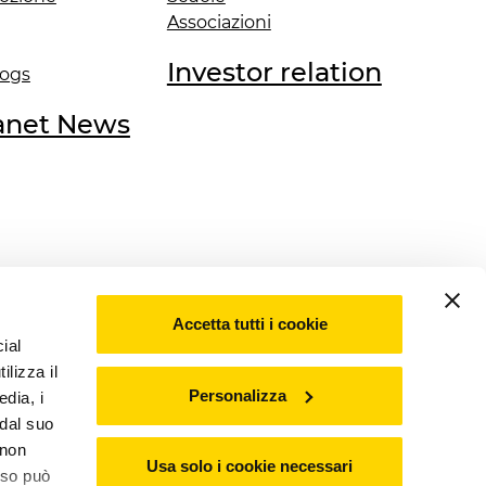
Associazioni
Investor relation
Dogs
anet News
ficazioni
Accetta tutti i cookie
ial
ilizza il
Personalizza
edia, i
 dal suo
 non
Usa solo i cookie necessari
nso può
0487 Capitale Sociale Euro