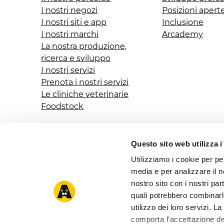
I nostri negozi
Posizioni apert
I nostri siti e app
Inclusione
I nostri marchi
Arcademy
La nostra produzione,
ricerca e sviluppo
I nostri servizi
Prenota i nostri servizi
Le cliniche veterinarie
Foodstock
Questo sito web utilizza i
Cookies
Utilizziamo i cookie per pe
media e per analizzare il no
nostro sito con i nostri par
quali potrebbero combinarl
utilizzo dei loro servizi. 
comporta l’accettazione dei
AGRIFARMA S.P.A a socio u