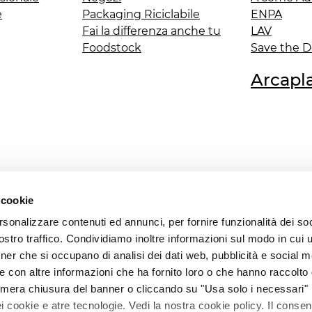
e
Packaging Riciclabile
ENPA
Fai la differenza anche tu
LAV
Foodstock
Save the 
Arcapl
 cookie
 Policy
Privacy Policy
Contatti
Store locator
Certi
rsonalizzare contenuti ed annunci, per fornire funzionalità dei soc
stro traffico. Condividiamo inoltre informazioni sul modo in cui ut
Seguici su
tner che si occupano di analisi dei dati web, pubblicità e social m
e con altre informazioni che ha fornito loro o che hanno raccolto
La mera chiusura del banner o cliccando su "Usa solo i necessari"
 cookie e atre tecnologie. Vedi la nostra cookie policy. Il conse
nico Via Roncaglia, 12, 20146-Milano (MI) P.IVA 01067670990 C.F 0142101