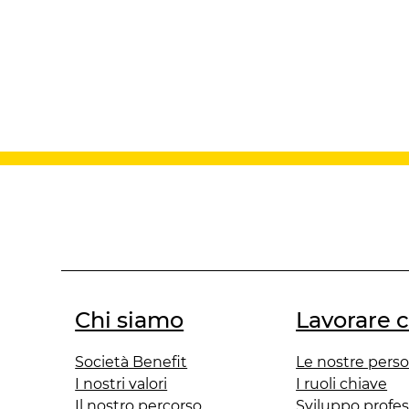
Chi siamo
Lavorare 
Società Benefit
Le nostre pers
I nostri valori
I ruoli chiave
Il nostro percorso
Sviluppo profes