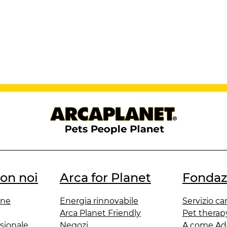
con noi
Arca for Planet
Fondaz
one
Energia rinnovabile
Servizio ca
Arca Planet Friendly
Pet therap
sionale
Negozi
A come Ad